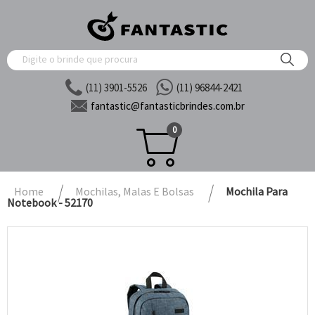
(11) 3901-5526
(11) 96844-2421
fantastic@
fantasticbrindes.com.br
0
Home
Mochilas, Malas E Bolsas
Mochila Para
Notebook - 52170