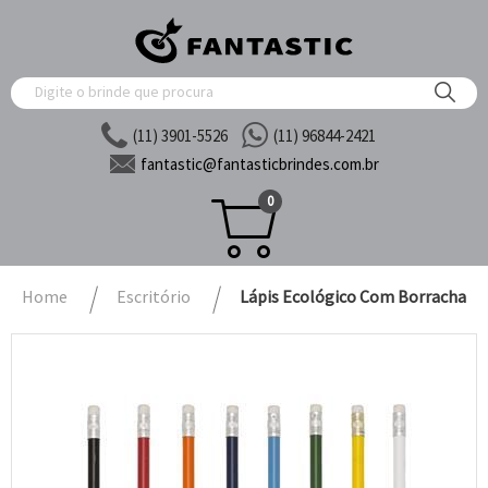
(11) 3901-5526
(11) 96844-2421
fantastic@
fantasticbrindes.com.br
0
Home
Escritório
Lápis Ecológico Com Borracha