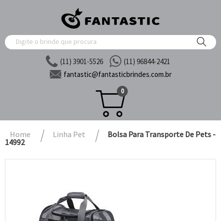
(11) 3901-5526
(11) 96844-2421
fantastic@
fantasticbrindes.com.br
0
Home
Linha Pet
Bolsa Para Transporte De Pets -
14992