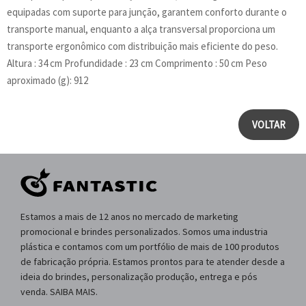
equipadas com suporte para junção, garantem conforto durante o
transporte manual, enquanto a alça transversal proporciona um
transporte ergonômico com distribuição mais eficiente do peso.
Altura : 34 cm Profundidade : 23 cm Comprimento : 50 cm Peso
aproximado (g): 912
VOLTAR
Estamos a mais de 12 anos no mercado de marketing
promocional e brindes personalizados. Somos uma industria
plástica e contamos com um portfólio de mais de 100 produtos
de fabricação própria. Estamos prontos para te atender desde a
ideia do brindes, personalização produção, entrega e pós
venda. SAIBA MAIS.