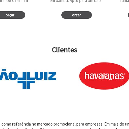
ita. ø8 x 151 mm
em bambu. Apto para um uso...
Tama
orçar
orçar
Clientes
dou como referência no mercado promocional para empresas. Em mais de 