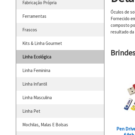
Fabricação Própria
Óculos de so
Ferramentas
Fornecido em
composto por
Frascos
resultado da
Kits & Linha Gourmet
Brinde
Linha Ecológica
Linha Feminina
Linha Infantil
Linha Masculina
Linha Pet
Mochilas, Malas E Bolsas
Pen Drive
64gb