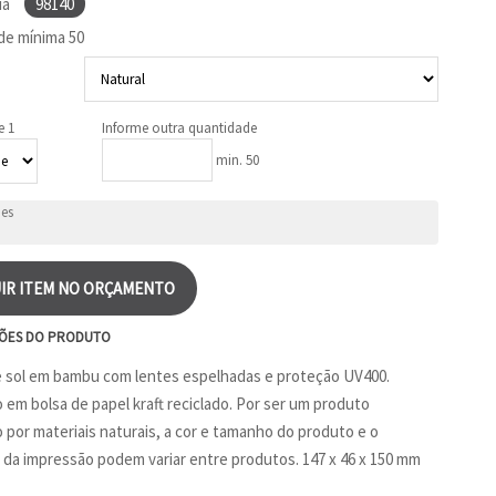
ia
98140
de mínima
50
e 1
Informe outra quantidade
min. 50
IR ITEM NO ORÇAMENTO
ÕES DO PRODUTO
 sol em bambu com lentes espelhadas e proteção UV400.
 em bolsa de papel kraft reciclado. Por ser um produto
por materiais naturais, a cor e tamanho do produto e o
 da impressão podem variar entre produtos. 147 x 46 x 150 mm