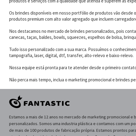
produtos e serviços com a qualidade que atenda e superem as expe
Os brindes disponíveis em nosso portfólio de produtos vão desde os
produtos premium com alto valor agregado que incluem carregadores
Nos destacamos no mercado de brindes personalizados, pois contam
canecas, taças, baldes, bowls, squeezes, espelhos de bolsa, brinqu
Tudo isso personalizado com a sua marca. Possuímos o conhecimento
tampografia, laser, digital, dtf, transfer, alto-relevo e baixo-relevo.
Nossa equipe está pronta para te atender desde o primeiro contat
Não perca mais tempo, inclua o marketing promocional e brindes per
Estamos a mais de 12 anos no mercado de marketing promocional e 
personalizados. Somos uma industria plástica e contamos com um por
de mais de 100 produtos de fabricação própria. Estamos prontos para