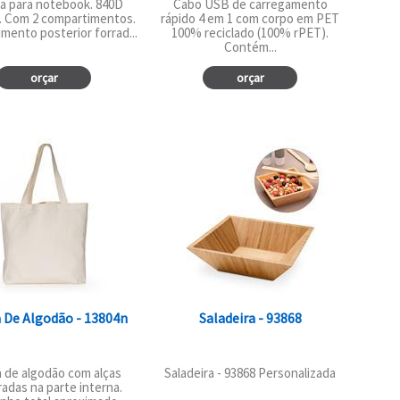
a para notebook. 840D
Cabo USB de carregamento
. Com 2 compartimentos.
rápido 4 em 1 com corpo em PET
mento posterior forrad...
100% reciclado (100% rPET).
Contém...
orçar
orçar
 De Algodão - 13804n
Saladeira - 93868
a de algodão com alças
Saladeira - 93868 Personalizada
adas na parte interna.