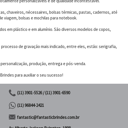
otalmente personalizáveis e de qualidade incontestável.
as, chaveiros, nécessaires, bolsas térmicas, pastas, cadernos, até
de viagem, bolsas e mochilas para notebook.
dos em plástico e em alumínio. São diversos modelos de copos,
rocesso de gravação mais indicado, entre eles, estão: serigrafia,
 personalização, produção, entrega e pós-venda.
rindes para auxiliar o seu sucesso!
(11) 3901-5526 / (11) 3901-6590
(11) 96844-2421
fantastic@fantasticbrindes.com.br