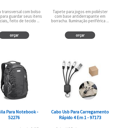
a transversal com bolso
Tapete para jogos em poliéster
 para guardar seus itens
com base antiderrapante em
iais, feito de tecido ...
borracha. Iluminação periférica ...
orçar
orçar
ila Para Notebook -
Cabo Usb Para Carregamento
52276
Rápido 4 Em 1 - 97173