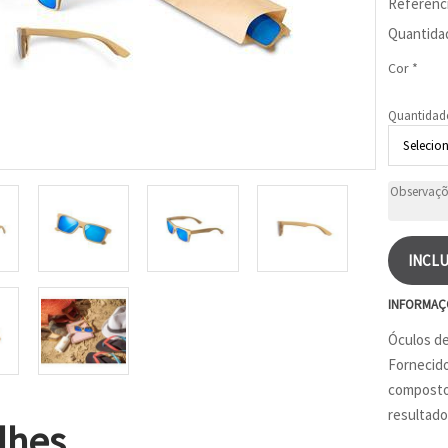
Referênc
Quantida
Cor *
Quantidad
INCLU
INFORMAÇ
Óculos de
Fornecido
composto 
resultado
lhes