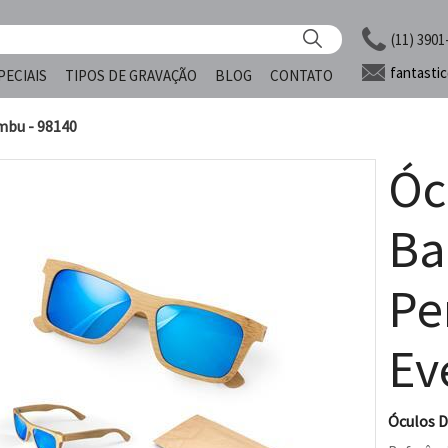
(11) 3901
fantasti
PECIAIS
TIPOS DE GRAVAÇÃO
BLOG
CONTATO
mbu - 98140
Óc
B
Pe
Ev
Óculos D