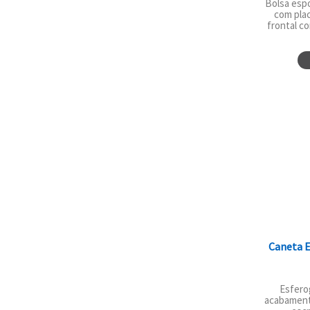
Bolsa esp
com plac
frontal co
Caneta E
Esfero
acabamento