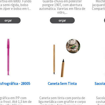
ortiva em 600D. Fundo
Guarda-chuva em poliéster
Mochil
a semi-rígida, bolso
pongee 190T, com abertura
jacquard
m zíper e bolso em t...
automática. Varetas em fibra de
Comparti
vidro,...
orçar
orçar
sfrográfica - 28005
Caneta Sem Tinta
Sacola
gráfica em PP com
Caneta sem tinta com ponta de
Sacol
 frost. Até 1,5 km de
liga metálica com grafite e corpo
costur