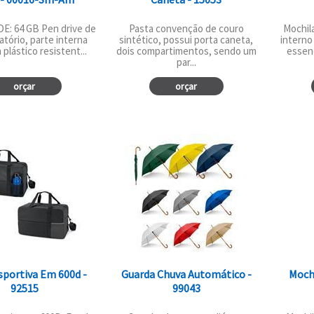
E: 64 GB Pen drive de
Pasta convenção de couro
Mochil
atório, parte interna
sintético, possui porta caneta,
interno
plástico resistent...
dois compartimentos, sendo um
essenc
par...
orçar
orçar
sportiva Em 600d -
Guarda Chuva Automático -
Moch
92515
99043