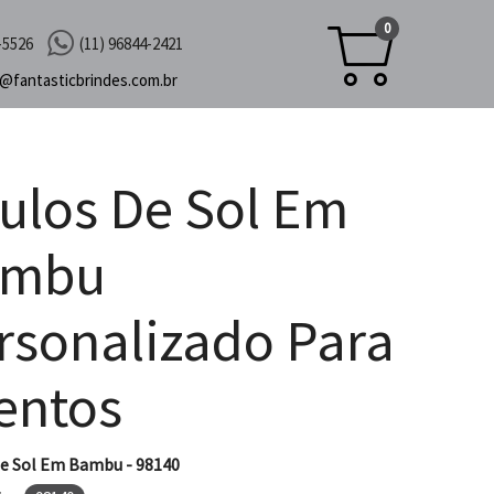
0
-5526
(11) 96844-2421
c@
fantasticbrindes.com.br
ulos De Sol Em
ambu
rsonalizado Para
entos
e Sol Em Bambu - 98140