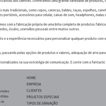
ctativas dos clientes. Oferecemos uma grande variedade de produtos, t
 mais tradicionais, como copos, canecas, baldes, taças, espelhos, canet
 portáteis, acessórios para celular, caixas de som, headphones, malas 
os com a fabricação própria de uma linha completa de produtos fabrica
edos, óculos, utensílios pessoais entre muitos outros.
 e a experiência necessários para personalizar qualquer produto com o p
o, passando pelas opções de produtos e valores, adequação de arte para
sonalizados na sua estratégia de comunicação. E conte com a Fantastic B
HOME
EMPRESA
CLIENTES
brindes
tfólio
PROJETOS ESPECIAIS
 te
TIPOS DE GRAVAÇÃO