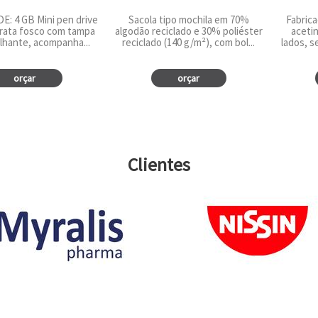
: 4 GB Mini pen drive
Sacola tipo mochila em 70%
Fabrica
prata fosco com tampa
algodão reciclado e 30% poliéster
aceti
lhante, acompanha...
reciclado (140 g/m²), com bol...
lados, s
orçar
orçar
Clientes