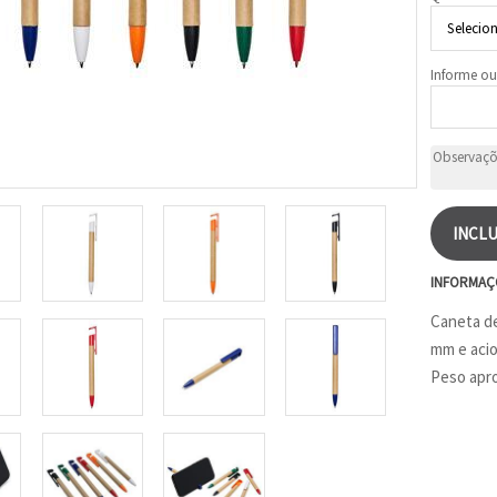
Informe ou
INCLU
INFORMAÇ
Caneta de
mm e acio
Peso apro