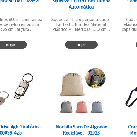
Inox 800 Ml - 18552f
Squeeze 1 Litro Com Tampa
Cade
Automática
 Inox 800 ml com tampa
Squeeze 1 Litro personalizado -
Cader
l de nylon embutida.
Fantastic Brindes Material:
elástic
 : 25 cm Largura ...
Plástico PE Medidas: 25,2 cm ...
capa dur
orçar
orçar
Drive 4gb Giratório -
Mochila Saco De Algodão
Cor
00036-4gb
Reciclável - 92928
Mos