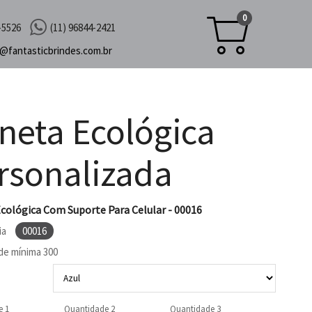
0
-5526
(11) 96844-2421
c@
fantasticbrindes.com.br
neta Ecológica
rsonalizada
cológica Com Suporte Para Celular - 00016
ia
00016
de mínima
300
e 1
Quantidade 2
Quantidade 3