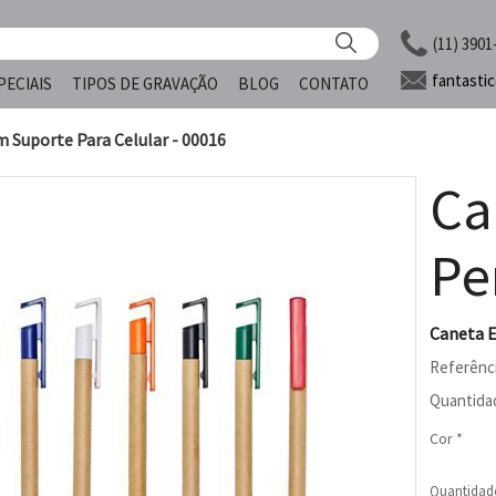
(11) 3901
fantasti
PECIAIS
TIPOS DE GRAVAÇÃO
BLOG
CONTATO
 Suporte Para Celular - 00016
Ca
Pe
Caneta E
Referênc
Quantida
Cor *
Quantidad