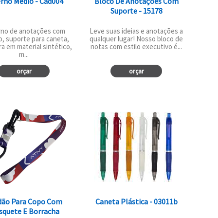
rno Medio - Cad004
Bloco De Anotações Com
Suporte - 15178
no de anotações com
Leve suas ideias e anotações a
o, suporte para caneta,
qualquer lugar! Nosso bloco de
a em material sintético,
notas com estilo executivo é...
m...
orçar
orçar
dão Para Copo Com
Caneta Plástica - 03011b
quete E Borracha