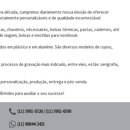
uma década, cumprimos diariamente nossa missão de oferecer
otalmente personalizáveis e de qualidade incontestável.
as, chaveiros, nécessaires, bolsas térmicas, pastas, cadernos, até
de viagem, bolsas e mochilas para notebook.
dos em plástico e em alumínio. São diversos modelos de copos,
rocesso de gravação mais indicado, entre eles, estão: serigrafia,
 personalização, produção, entrega e pós-venda.
rindes para auxiliar o seu sucesso!
(11) 3901-5526 / (11) 3901-6590
(11) 96844-2421