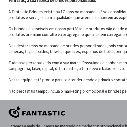
Fantastic, a sua fábrica de brindes personalizados
A Fantastic Brindes existe há 17 anos no mercado e já se consoli
produtos e serviços com a qualidade que atenda e superem as expe
Os brindes disponíveis em nosso portfólio de produtos vão desde os
produtos premium com alto valor agregado que incluem carregadores
Nos destacamos no mercado de brindes personalizados, pois contam
canecas, taças, baldes, bowls, squeezes, espelhos de bolsa, brinqu
Tudo isso personalizado com a sua marca. Possuímos o conhecimento
tampografia, laser, digital, dtf, transfer, alto-relevo e baixo-relevo.
Nossa equipe está pronta para te atender desde o primeiro contat
Não perca mais tempo, inclua o marketing promocional e brindes per
Estamos a mais de 12 anos no mercado de marketing promocional e 