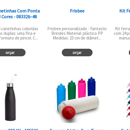
anetinhas Com Ponta
Frisbee
Kit F
 Cores - 08332b-48
8 canetinhas coloridas
Frisbee personalizado - Fantastic
Kit fer
s duplas: uma fina e
Brindes Material: plástico PP
com 24 p
ormato de pincel. C...
Medidas: 23 cm de diâmet...
manual
orçar
orçar