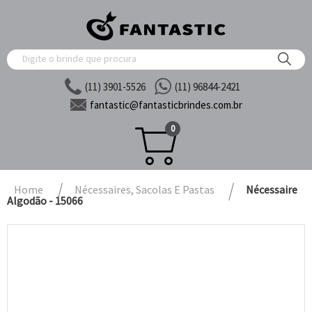
(11) 3901-5526
(11) 96844-2421
fantastic@
fantasticbrindes.com.br
0
Home
Nécessaires, Sacolas E Pastas
Nécessaire
Algodão - 15066