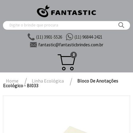
(11) 3901-5526
(11) 96844-2421
fantastic@
fantasticbrindes.com.br
0
Home
Linha Ecológica
Bloco De Anotações
Ecológico - Bl033