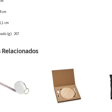
 cm
,4 cm
3,1 cm
ado (g): 207
s Relacionados