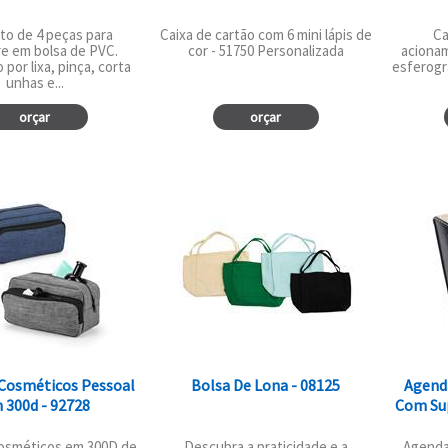
to de 4 peças para
Caixa de cartão com 6 mini lápis de
Ca
e em bolsa de PVC.
cor - 51750 Personalizada
acionam
por lixa, pinça, corta
esferogr
unhas e...
orçar
orçar
 Cosméticos Pessoal
Bolsa De Lona - 08125
Agenda
 300d - 92728
Com Sup
cosméticos em 300D de
Descubra a praticidade e a
Agenda