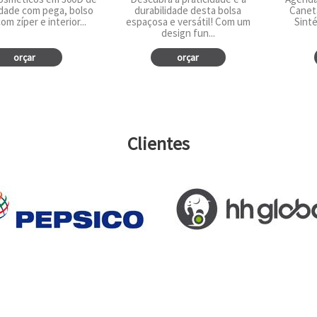
idade com pega, bolso
durabilidade desta bolsa
Canet
om zíper e interior...
espaçosa e versátil! Com um
Sinté
design fun...
orçar
orçar
Clientes