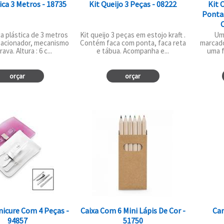
ica 3 Metros - 18735
Kit Queijo 3 Peças - 08222
Kit 
Ponta
C
ca plástica de 3 metros
Kit queijo 3 peças em estojo kraft .
Um 
 acionador, mecanismo
Contém faca com ponta, faca reta
marcado
ava. Altura : 6 c...
e tábua. Acompanha e...
uma f
orçar
orçar
nicure Com 4 Peças -
Caixa Com 6 Mini Lápis De Cor -
Can
94857
51750