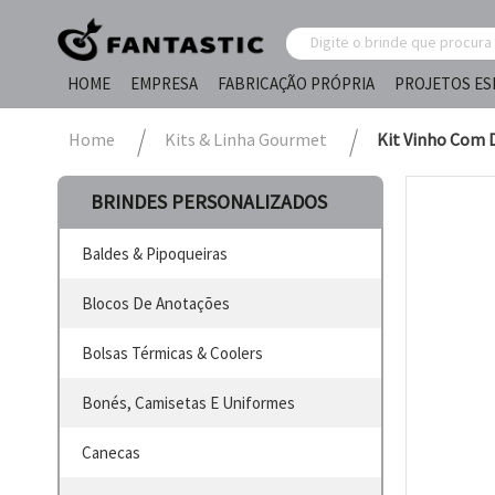
HOME
EMPRESA
FABRICAÇÃO PRÓPRIA
PROJETOS ES
Home
Kits & Linha Gourmet
Kit Vinho Com 
BRINDES PERSONALIZADOS
Baldes & Pipoqueiras
Blocos De Anotações
Bolsas Térmicas & Coolers
Bonés, Camisetas E Uniformes
Canecas