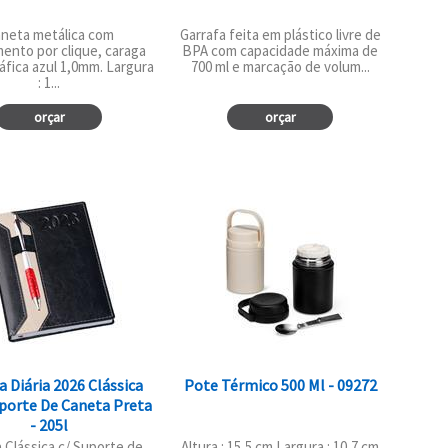
neta metálica com
Garrafa feita em plástico livre de
ento por clique, caraga
BPA com capacidade máxima de
áfica azul 1,0mm. Largura
700 ml e marcação de volum...
: 1...
orçar
orçar
 Diária 2026 Clássica
Pote Térmico 500 Ml - 09272
orte De Caneta Preta
- 205l
 Clássica c/ Suporte de
Altura : 15,5 cm Largura : 10,7 cm