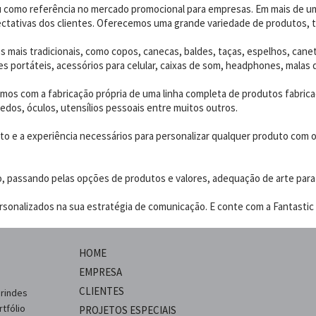
dou como referência no mercado promocional para empresas. Em mais de 
ctativas dos clientes. Oferecemos uma grande variedade de produtos, t
 mais tradicionais, como copos, canecas, baldes, taças, espelhos, canet
 portáteis, acessórios para celular, caixas de som, headphones, malas 
os com a fabricação própria de uma linha completa de produtos fabrica
edos, óculos, utensílios pessoais entre muitos outros.
 e a experiência necessários para personalizar qualquer produto com o p
o, passando pelas opções de produtos e valores, adequação de arte para
sonalizados na sua estratégia de comunicação. E conte com a Fantastic B
HOME
EMPRESA
CLIENTES
brindes
tfólio
PROJETOS ESPECIAIS