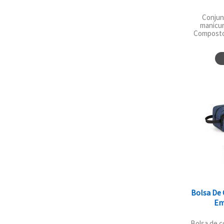
Conjun
manicur
Composto 
Bolsa De
Em
Bolsa de 