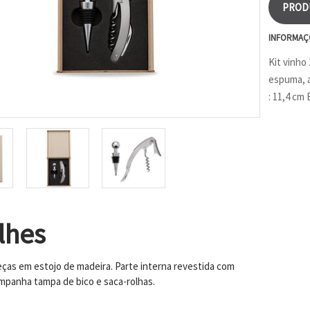
PROD
INFORMAÇ
Kit vinho
espuma, a
: 11,4 cm
lhes
peças em estojo de madeira. Parte interna revestida com
panha tampa de bico e saca-rolhas.