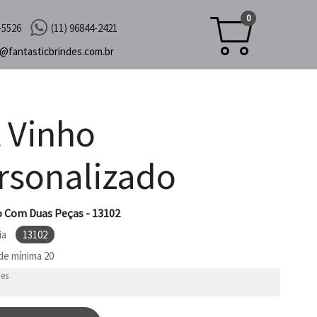
0
-5526
(11) 96844-2421
c@
fantasticbrindes.com.br
t Vinho
rsonalizado
o Com Duas Peças - 13102
ia
13102
de mínima
20