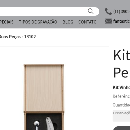
(11) 3901
fantasti
PECIAIS
TIPOS DE GRAVAÇÃO
BLOG
CONTATO
Duas Peças - 13102
Ki
Pe
Kit Vinh
Referênc
Quantida