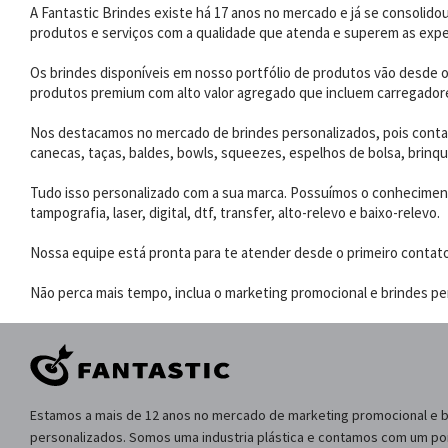
A Fantastic Brindes existe há 17 anos no mercado e já se consoli
produtos e serviços com a qualidade que atenda e superem as expe
Os brindes disponíveis em nosso portfólio de produtos vão desde os
produtos premium com alto valor agregado que incluem carregadores
Nos destacamos no mercado de brindes personalizados, pois contam
canecas, taças, baldes, bowls, squeezes, espelhos de bolsa, brinqu
Tudo isso personalizado com a sua marca. Possuímos o conhecimento
tampografia, laser, digital, dtf, transfer, alto-relevo e baixo-relevo.
Nossa equipe está pronta para te atender desde o primeiro contat
Não perca mais tempo, inclua o marketing promocional e brindes per
Estamos a mais de 12 anos no mercado de marketing promocional e 
personalizados. Somos uma industria plástica e contamos com um por