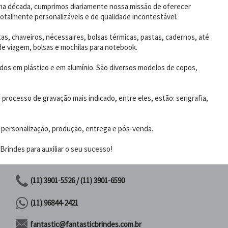
uma década, cumprimos diariamente nossa missão de oferecer
otalmente personalizáveis e de qualidade incontestável.
as, chaveiros, nécessaires, bolsas térmicas, pastas, cadernos, até
de viagem, bolsas e mochilas para notebook.
dos em plástico e em alumínio. São diversos modelos de copos,
rocesso de gravação mais indicado, entre eles, estão: serigrafia,
 personalização, produção, entrega e pós-venda.
rindes para auxiliar o seu sucesso!
(11) 3901-5526 / (11) 3901-6590
(11) 96844-2421
fantastic@fantasticbrindes.com.br