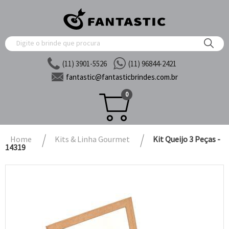
(11) 3901-5526
(11) 96844-2421
fantastic@
fantasticbrindes.com.br
0
Home
Kits & Linha Gourmet
Kit Queijo 3 Peças -
14319