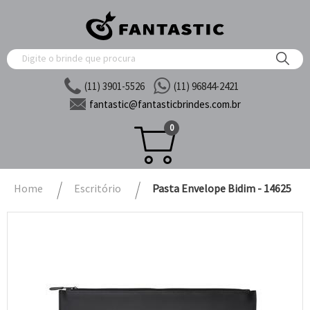
(11) 3901-5526
(11) 96844-2421
fantastic@
fantasticbrindes.com.br
0
Home
Escritório
Pasta Envelope Bidim - 14625