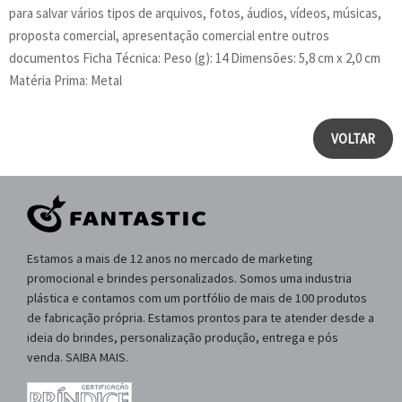
para salvar vários tipos de arquivos, fotos, áudios, vídeos, músicas,
proposta comercial, apresentação comercial entre outros
documentos Ficha Técnica: Peso (g): 14 Dimensões: 5,8 cm x 2,0 cm
Matéria Prima: Metal
VOLTAR
Estamos a mais de 12 anos no mercado de marketing
promocional e brindes personalizados. Somos uma industria
plástica e contamos com um portfólio de mais de 100 produtos
de fabricação própria. Estamos prontos para te atender desde a
ideia do brindes, personalização produção, entrega e pós
venda. SAIBA MAIS.