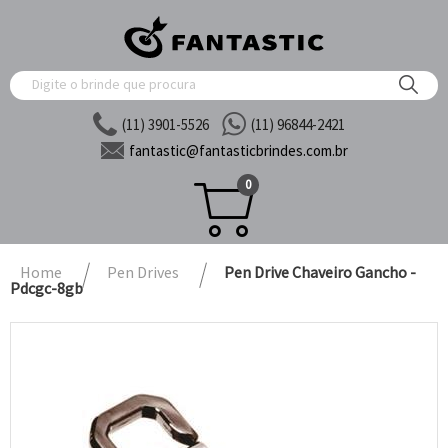
(11) 3901-5526
(11) 96844-2421
fantastic@
fantasticbrindes.com.br
0
Home
Pen Drives
Pen Drive Chaveiro Gancho -
Pdcgc-8gb