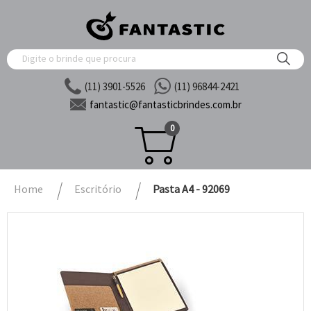
(11) 3901-5526
(11) 96844-2421
fantastic@
fantasticbrindes.com.br
0
Home
Escritório
Pasta A4 - 92069