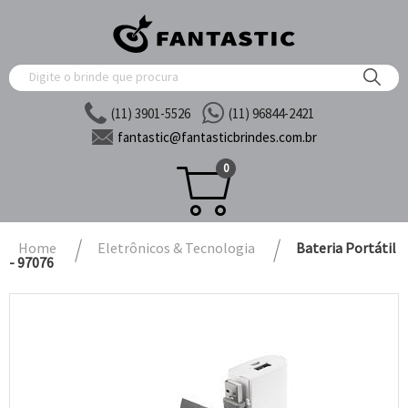
(11) 3901-5526
(11) 96844-2421
fantastic@
fantasticbrindes.com.br
0
Home
Eletrônicos & Tecnologia
Bateria Portátil
- 97076