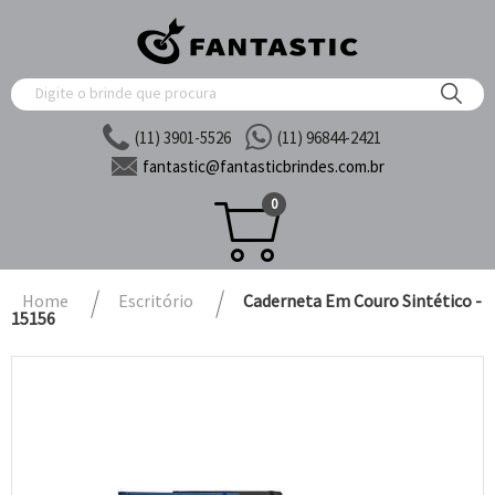
(11) 3901-5526
(11) 96844-2421
fantastic@
fantasticbrindes.com.br
0
Home
Escritório
Caderneta Em Couro Sintético -
15156