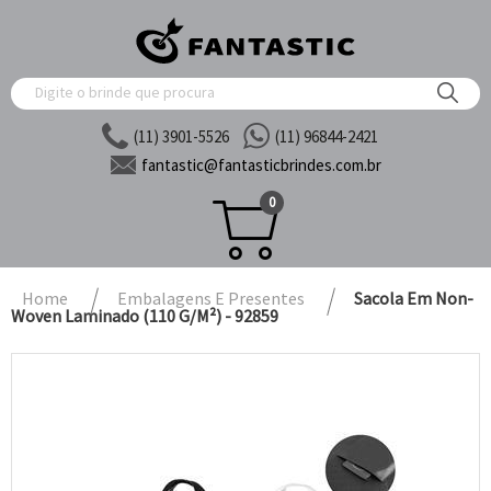
(11) 3901-5526
(11) 96844-2421
fantastic@
fantasticbrindes.com.br
0
Home
Embalagens E Presentes
Sacola Em Non-
Woven Laminado (110 G/m²) - 92859