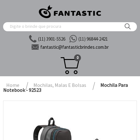
(11) 3901-5526
(11) 96844-2421
fantastic@
fantasticbrindes.com.br
0
Home
Mochilas, Malas E Bolsas
Mochila Para
Notebook - 92523