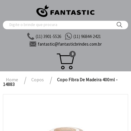
(11) 3901-5526
(11) 96844-2421
fantastic@
fantasticbrindes.com.br
0
Home
Copos
Copo Fibra De Madeira 400ml -
14883