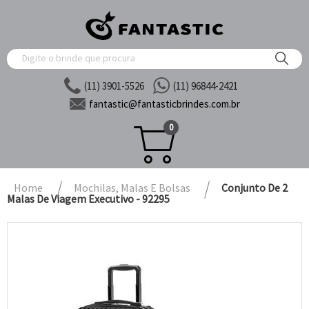
(11) 3901-5526
(11) 96844-2421
fantastic@
fantasticbrindes.com.br
0
Home
Mochilas, Malas E Bolsas
Conjunto De 2
Malas De Viagem Executivo - 92295