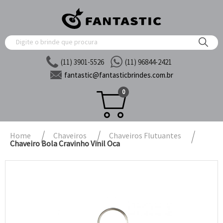
(11) 3901-5526
(11) 96844-2421
fantastic@
fantasticbrindes.com.br
0
Home
Chaveiros
Chaveiros Flutuantes
Chaveiro Bola Cravinho Vinil Oca