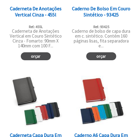
Caderneta De Anotações
Caderno De Bolso Em Couro
Vertical Cinza - 455l
Sintético - 93425
Ref.: 455L
Ref.: 93425
Caderneta de Anotações
Caderno de bolso de capa dura
Vertical em Couro Sintético
em c. sintético. Contém 160
Cinza - Fomarto: 90mm X
páginas lisas, fita separadora
140mm com 100 F...
e...
orçar
orçar
Caderneta Capa Dura Em
Caderno A6 Capa Dura Em