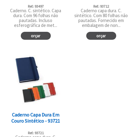
Ref.: 93497
Ref.: 93712
Caderno. C. sintético. Capa
Caderno capa dura. C.
dura. Com 96 folhas não
sintético. Com 80 folhas não
pautadas. Incluso
pautadas. Fornecido em
esferográfica de met...
embalagem de non...
orçar
orçar
Caderno Capa Dura Em
Couro Sintético - 93721
Ref.: 93721