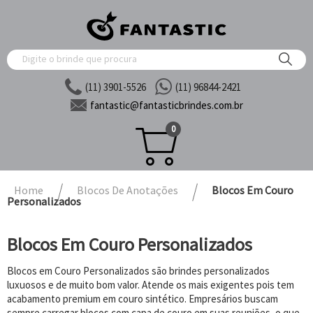
(11) 3901-5526
(11) 96844-2421
fantastic@
fantasticbrindes.com.br
0
Home
Blocos De Anotações
Blocos Em Couro
Personalizados
Blocos Em Couro Personalizados
Blocos em Couro Personalizados são brindes personalizados
luxuosos e de muito bom valor. Atende os mais exigentes pois tem
acabamento premium em couro sintético. Empresários buscam
sempre carregar blocos com capa de couro em suas reuniões, o que