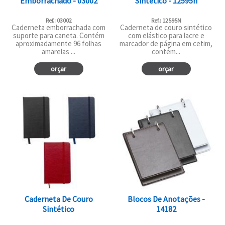
Emborrachado - 03002
Sintético - 12595n
Ref.: 03002
Ref.: 12595N
Caderneta emborrachada com
Caderneta de couro sintético
suporte para caneta. Contém
com elástico para lacre e
aproximadamente 96 folhas
marcador de página em cetim,
amarelas ...
contém...
orçar
orçar
Caderneta De Couro
Blocos De Anotações -
Sintético
14182