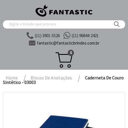
(11) 3901-5526
(11) 96844-2421
fantastic@
fantasticbrindes.com.br
0
Home
Blocos De Anotações
Caderneta De Couro
Sintético - 03003