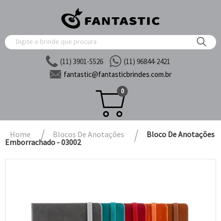
(11) 3901-5526
(11) 96844-2421
fantastic@
fantasticbrindes.com.br
0
Home
Blocos De Anotações
Bloco De Anotações
Emborrachado - 03002