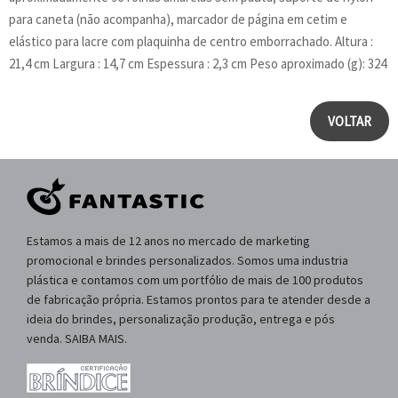
para caneta (não acompanha), marcador de página em cetim e
elástico para lacre com plaquinha de centro emborrachado. Altura :
21,4 cm Largura : 14,7 cm Espessura : 2,3 cm Peso aproximado (g): 324
VOLTAR
Estamos a mais de 12 anos no mercado de marketing
promocional e brindes personalizados. Somos uma industria
plástica e contamos com um portfólio de mais de 100 produtos
de fabricação própria. Estamos prontos para te atender desde a
ideia do brindes, personalização produção, entrega e pós
venda. SAIBA MAIS.