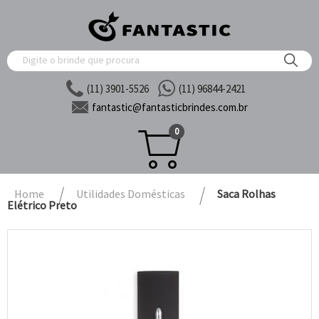
(11) 3901-5526
(11) 96844-2421
fantastic@
fantasticbrindes.com.br
0
Home
Utilidades Domésticas
Saca Rolhas
Elétrico Preto