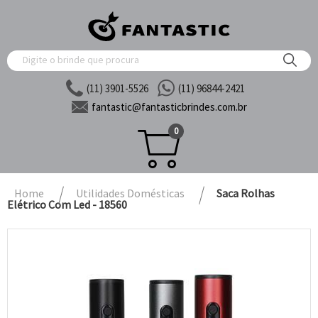
(11) 3901-5526
(11) 96844-2421
fantastic@
fantasticbrindes.com.br
0
Home
Utilidades Domésticas
Saca Rolhas
Elétrico Com Led - 18560