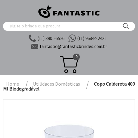
(11) 3901-5526
(11) 96844-2421
fantastic@
fantasticbrindes.com.br
0
Home
Utilidades Domésticas
Copo Caldereta 400
Ml Biodegradável