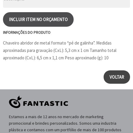
INCLUIR ITEM NO ORÇAMENTO
INFORMAÇÕES DO PRODUTO
Chaveiro abridor de metal formato “pé de galinha”. Medidas
aproximadas para gravação (CxL): 5,3 cm x 1 cm Tamanho total
aproximado (CxL): 6,5 cm x 1,1 cm Peso aproximado (g): 10
VOLTAR
Estamos a mais de 12 anos no mercado de marketing
promocional e brindes personalizados. Somos uma industria
plástica e contamos com um portfólio de mais de 100 produtos