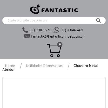
(11) 3901-5526
(11) 96844-2421
fantastic@
fantasticbrindes.com.br
0
Home
Utilidades Domésticas
Chaveiro Metal
Abridor