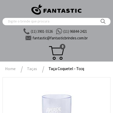
(11) 3901-5526
(11) 96844-2421
fantastic@
fantasticbrindes.com.br
0
Home
Taças
Taça Coquetel - Tccq