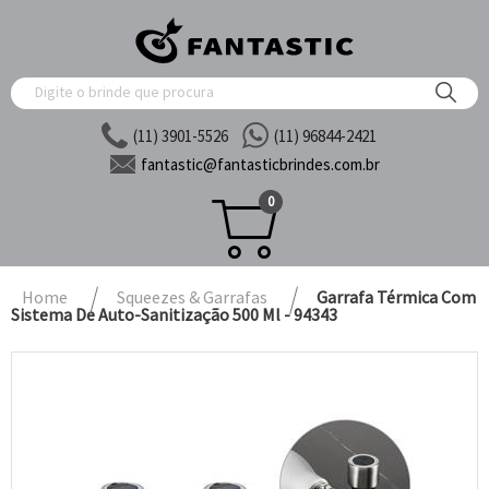
(11) 3901-5526
(11) 96844-2421
fantastic@
fantasticbrindes.com.br
0
Home
Squeezes & Garrafas
Garrafa Térmica Com
Sistema De Auto-Sanitização 500 Ml - 94343