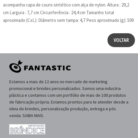
acompanha capa de couro sintético com alça de nylon. Altura : 29,2
cm Largura : 7,7 cm Circunferência : 24,4 cm Tamanho total
aproximado (CxL): Diâmetro sem tampa: 4,7 Peso aproximado (g): 509
VOLTAR
Estamos a mais de 12 anos no mercado de marketing
promocional e brindes personalizados. Somos uma industria
plástica e contamos com um portfólio de mais de 100 produtos
de fabricação própria. Estamos prontos para te atender desde a
ideia do brindes, personalização produção, entrega e pós
venda. SAIBA MAIS.