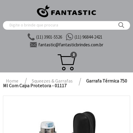
(11) 3901-5526
(11) 96844-2421
fantastic@
fantasticbrindes.com.br
0
Home
Squeezes & Garrafas
Garrafa Térmica 750
Ml Com Capa Protetora - 01117