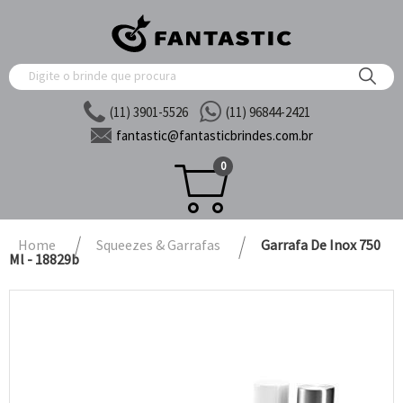
(11) 3901-5526
(11) 96844-2421
fantastic@
fantasticbrindes.com.br
0
Home
Squeezes & Garrafas
Garrafa De Inox 750
Ml - 18829b