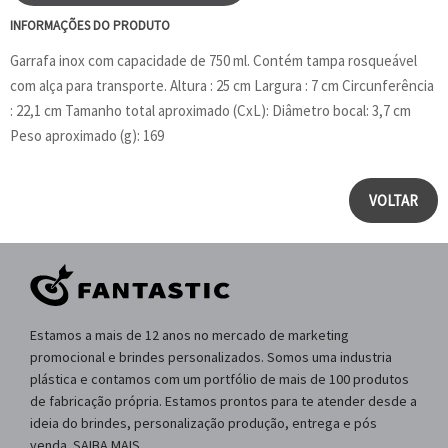
INFORMAÇÕES DO PRODUTO
Garrafa inox com capacidade de 750 ml. Contém tampa rosqueável
com alça para transporte. Altura : 25 cm Largura : 7 cm Circunferência
: 22,1 cm Tamanho total aproximado (CxL): Diâmetro bocal: 3,7 cm
Peso aproximado (g): 169
VOLTAR
Estamos a mais de 12 anos no mercado de marketing
promocional e brindes personalizados. Somos uma industria
plástica e contamos com um portfólio de mais de 100 produtos
de fabricação própria. Estamos prontos para te atender desde a
ideia do brindes, personalização produção, entrega e pós
venda. SAIBA MAIS.