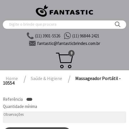
(11) 3901-5526
(11) 96844-2421
fantastic@
fantasticbrindes.com.br
0
Home
Saúde & Higiene
Massageador Portátil -
10554
Referência
Quantidade mínima