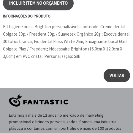
INCLUIR ITEM NO ORÇAMENTO
INFORMAÇÕES DO PRODUTO
Kit higiene bucal Brighton personalizável, contendo: Creme dental
Colgate 30g. / Freedent 30g. / Suavetex Orgânico 20g.; Escova dental
30 tufos branca; Fio dental Floss White 25m; Enxaguante bucal 60ml
Colgate Plax / Freedent; Nécessaire Brighton (16,0cm X 12,0cm X
3,0cm) em PVC cristal. Personalização: Silk
VOLTAR
Estamos a mais de 12 anos no mercado de marketing
promocional e brindes personalizados. Somos uma industria
plástica e contamos com um portfólio de mais de 100 produtos