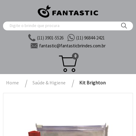
(11) 3901-5526
(11) 96844-2421
fantastic@
fantasticbrindes.com.br
0
Home
Saúde & Higiene
Kit Brighton