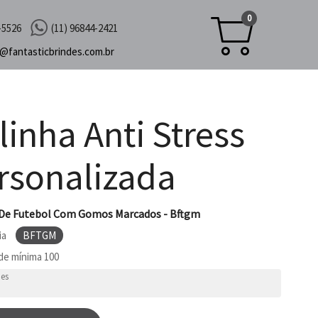
0
-5526
(11) 96844-2421
c@
fantasticbrindes.com.br
linha Anti Stress
rsonalizada
 De Futebol Com Gomos Marcados - Bftgm
ia
BFTGM
de mínima
100