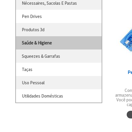
Nécessaires, Sacolas E Pastas
Pen Drives
Produtos 3d
Saúde & Higiene
Squeezes & Garrafas
Taças
Pe
Uso Pessoal
Com
armazena
Utilidades Domésticas
Você pod
cap