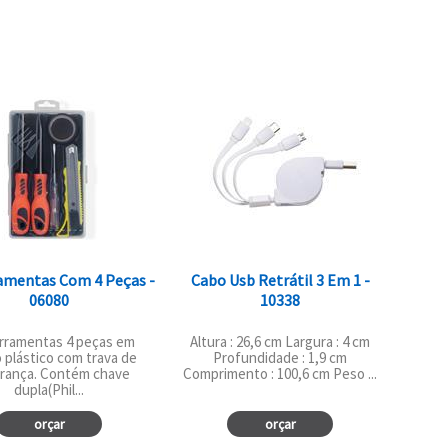
ramentas Com 4 Peças -
Cabo Usb Retrátil 3 Em 1 -
06080
10338
erramentas 4 peças em
Altura : 26,6 cm Largura : 4 cm
 plástico com trava de
Profundidade : 1,9 cm
rança. Contém chave
Comprimento : 100,6 cm Peso ...
dupla(Phil...
orçar
orçar