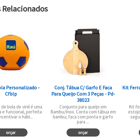
s Relacionados
la Personalizado -
Conj. Tábua C/ Garfo E Faca
Kit Fer
Cfblp
Para Queijo Com 3 Peças - Pd-
38023
 de bola de vinil é uma
Conjunto para queijo em
Kit f
a e funcional, perfeita
Bambu/Inox. Conta com tábua em
estojo
ncentivar o hábi...
bambu; faca com ponta e garfo
segu
para ...
orçar
orçar