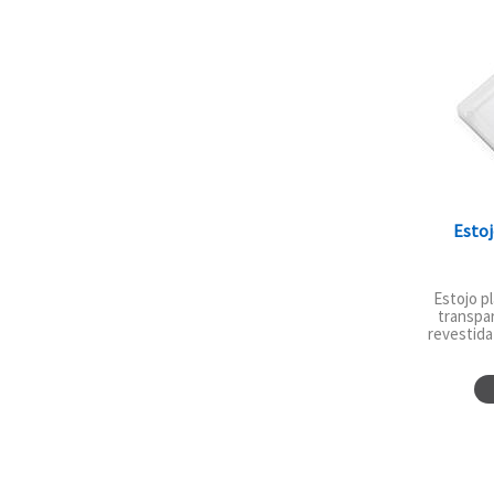
Estoj
Estojo p
transpar
revestid