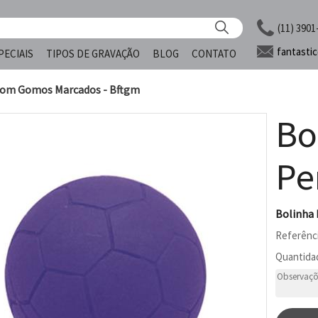
(11) 3901
fantasti
PECIAIS
TIPOS DE GRAVAÇÃO
BLOG
CONTATO
Com Gomos Marcados - Bftgm
Bo
Pe
Bolinha
Referênc
Quantida