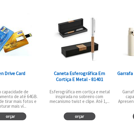
n Drive Card
Caneta Esferográfica Em
Garrafa
Cortiça E Metal - 81401
 capacidade de
Esferográfica em cortiça e metal
Garra
mento de até 64GB.
inspirada no sobreiro com
capa
e tirar mais fotos e
mecanismo twist e clipe. Até 1,...
Apresen
turar mais ví...
orçar
orçar