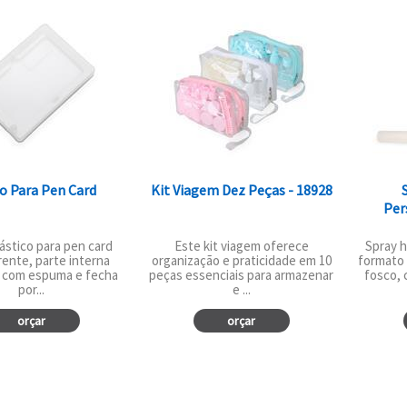
o Para Pen Card
Kit Viagem Dez Peças - 18928
Per
lástico para pen card
Este kit viagem oferece
Spray h
ente, parte interna
organização e praticidade em 10
formato
a com espuma e fecha
peças essenciais para armazenar
fosco, 
por...
e ...
orçar
orçar