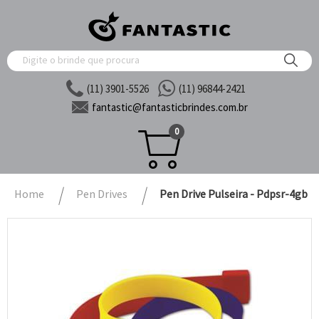
(11) 3901-5526
(11) 96844-2421
fantastic@
fantasticbrindes.com.br
0
Home
Pen Drives
Pen Drive Pulseira - Pdpsr-4gb