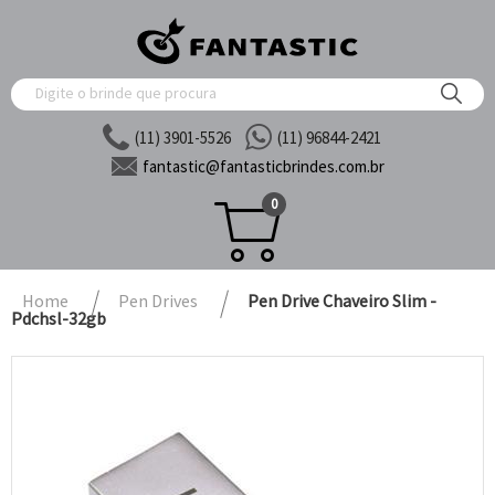
(11) 3901-5526
(11) 96844-2421
fantastic@
fantasticbrindes.com.br
0
Home
Pen Drives
Pen Drive Chaveiro Slim -
Pdchsl-32gb