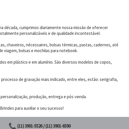
uma década, cumprimos diariamente nossa missão de oferecer
otalmente personalizáveis e de qualidade incontestável.
as, chaveiros, nécessaires, bolsas térmicas, pastas, cadernos, até
de viagem, bolsas e mochilas para notebook.
dos em plástico e em alumínio. São diversos modelos de copos,
rocesso de gravação mais indicado, entre eles, estão: serigrafia,
 personalização, produção, entrega e pós-venda.
rindes para auxiliar o seu sucesso!
(11) 3901-5526 / (11) 3901-6590