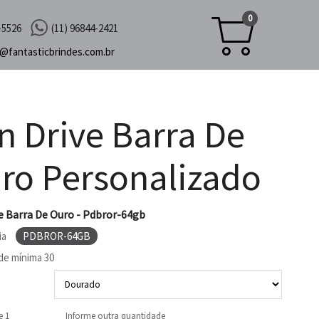
0
-5526
(11) 96844-2421
c@
fantasticbrindes.com.br
n Drive Barra De
ro Personalizado
e Barra De Ouro - Pdbror-64gb
ia
PDBROR-64GB
de mínima
30
e 1
Informe outra quantidade