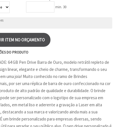
min. 30
IR ITEM NO ORÇAMENTO
ÕES DO PRODUTO
E: 64 GB Pen Drive Barra de Ouro, modelo retrátil repleto de
esign linear, elegante e cheio de charme, transformando o seu
 em uma joia! Muito conhecido no ramo de Brindes
ais, por ser uma réplica de barra de ouro confeccionado na cor
produto de alto padrão de qualidade e durabilidade. O brinde
 pode ser personalizado com o logotipo de sua empresa em
lados, em metal liso e aderente a gravação a Laser em alta
, destacando a sua marca e valorizando ainda mais a sua
É um brinde personalizado para empresas diversas, sendo
útil para agradar o seu público alvo. O pen drive personalizado é