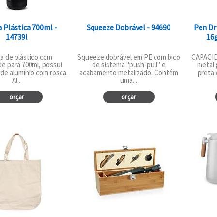
a Plástica 700ml -
Squeeze Dobrável - 94690
Pen Dr
14739l
16
a de plástico com
Squeeze dobrável em PE com bico
CAPACID
e para 700ml, possui
de sistema "push-pull" e
metal 
de alumínio com rosca.
acabamento metalizado. Contém
preta 
Al...
uma...
orçar
orçar