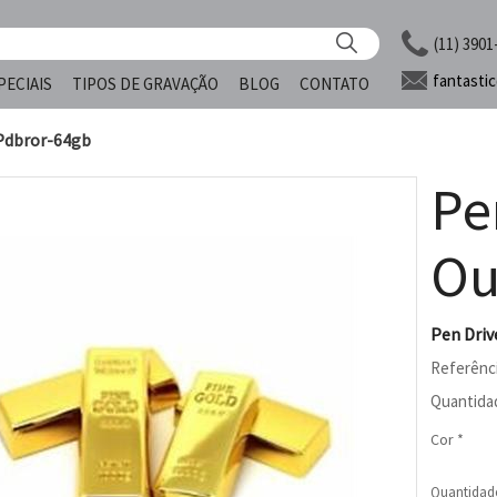
(11) 3901
fantasti
PECIAIS
TIPOS DE GRAVAÇÃO
BLOG
CONTATO
 Pdbror-64gb
Pe
Ou
Pen Driv
Referênc
Quantida
Cor *
Quantidad