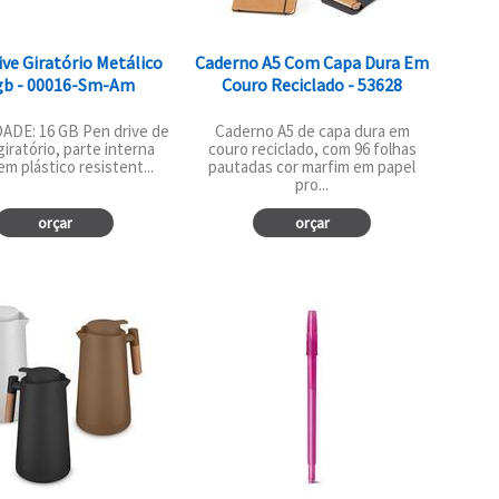
ive Giratório Metálico
Caderno A5 Com Capa Dura Em
gb - 00016-Sm-Am
Couro Reciclado - 53628
ADE: 16 GB Pen drive de
Caderno A5 de capa dura em
giratório, parte interna
couro reciclado, com 96 folhas
em plástico resistent...
pautadas cor marfim em papel
pro...
orçar
orçar