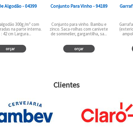
De Algodão - 04399
Conjunto Para Vinho - 94189
Garraf
 algodão 300g/m² com
Conjunto para vinho. Bambu e
Garrafa
radas na parte interna.
zinco. Saca-rolhas com canivete
(exteri
 : 42 cm Largura...
de sommelier, gargantilha, sa...
ampola
orçar
orçar
Clientes