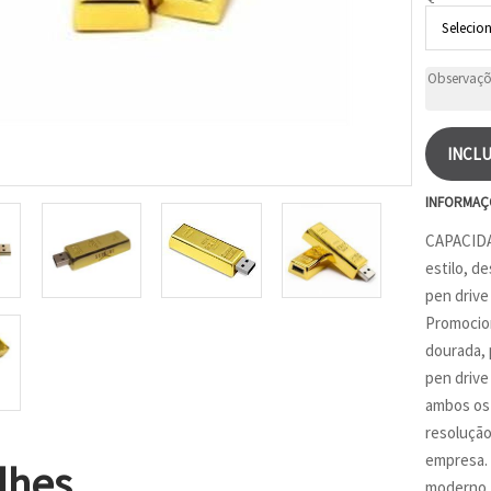
INCLU
INFORMAÇ
CAPACIDAD
estilo, d
pen drive
Promocion
dourada, 
pen drive
ambos os 
resolução
empresa. 
lhes
moderno, 