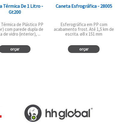
a Térmica De 1 Litro -
Caneta Esfrográfica - 28005
Gt200
 Térmica de Plástico PP
Esferográfica em PP com
or) com parede dupla de
acabamento frost. Até 1,5 km de
 de vidro (interior), ...
escrita. ø8 x 151 mm
orçar
orçar