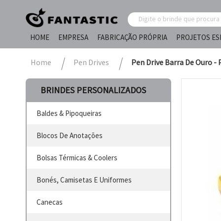
HOME
EMPRESA
FABRICAÇÃO PRÓPRIA
PROJETOS ES
Home
Pen Drives
Pen Drive Barra De Ouro -
BRINDES PERSONALIZADOS
Baldes & Pipoqueiras
Blocos De Anotações
Bolsas Térmicas & Coolers
Bonés, Camisetas E Uniformes
Canecas