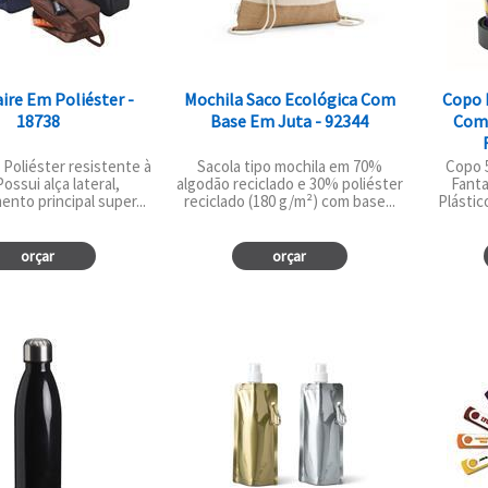
ire Em Poliéster -
Mochila Saco Ecológica Com
Copo 
18738
Base Em Juta - 92344
Com 
Poliéster resistente à
Sacola tipo mochila em 70%
Copo 5
ossui alça lateral,
algodão reciclado e 30% poliéster
Fanta
nto principal super...
reciclado (180 g/m²) com base...
Plásti
orçar
orçar