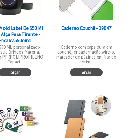
Mold Label De 550 Ml
Caderno Couchê - 19047
Alça Para Tirante -
Fbcalca550oiml
50 ML personalizado -
Caderno com capa dura em
stic Brindes Material:
couchê, encadernação wire-o,
co PP (POLIPROPILENO)
marcador de páginas em fita de
Capaci...
cetim...
orçar
orçar