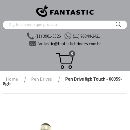
(11) 3901-5526
(11) 96844-2421
fantastic@
fantasticbrindes.com.br
0
Home
Pen Drives
Pen Drive 8gb Touch - 00059-
8gb