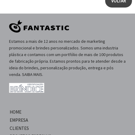
VOLTAR
Estamos a mais de 12 anos no mercado de marketing
promocional e brindes personalizados. Somos uma industria
plástica e contamos com um portfólio de mais de 100 produtos
de fabricação própria. Estamos prontos para te atender desde a
ideia do brindes, personalização produção, entrega e pós
venda. SAIBA MAIS.
HOME
EMPRESA
CLIENTES