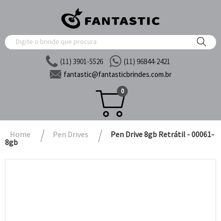
(11) 3901-5526
(11) 96844-2421
fantastic@
fantasticbrindes.com.br
0
Home
Pen Drives
Pen Drive 8gb Retrátil - 00061-
8gb