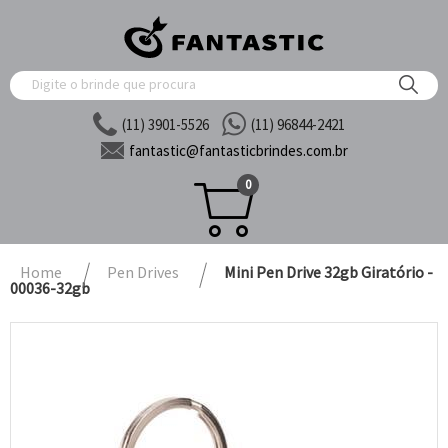
(11) 3901-5526
(11) 96844-2421
fantastic@
fantasticbrindes.com.br
0
Home
Pen Drives
Mini Pen Drive 32gb Giratório -
00036-32gb