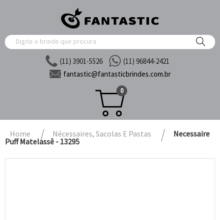
(11) 3901-5526
(11) 96844-2421
fantastic@
fantasticbrindes.com.br
0
Home
Nécessaires, Sacolas E Pastas
Necessaire
Puff Matelassê - 13295