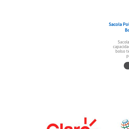
Sacola Pol
B
Sacola
capacida
bolso 
p