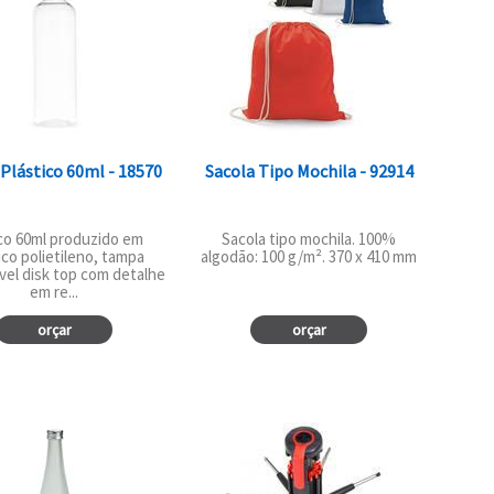
 Plástico 60ml - 18570
Sacola Tipo Mochila - 92914
co 60ml produzido em
Sacola tipo mochila. 100%
ico polietileno, tampa
algodão: 100 g/m². 370 x 410 mm
vel disk top com detalhe
em re...
orçar
orçar