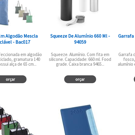
Em Algodão Mescla
Squeeze De Alumínio 660 Ml -
Garrafa 
clável - Bac017
94059
feccionada em algodão
Squeeze. Alumínio. Com fita em
Garrafa 
iclado, gramatura 140
silicone. Capacidade: 660 ml. Food
fosco
ssui alça de 65 cm...
grade. Caixa branca 9465...
alumínio 
orçar
orçar