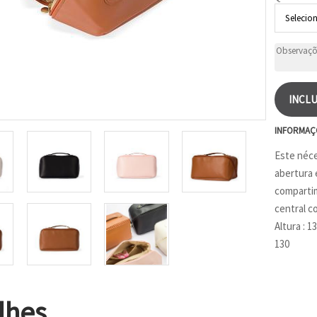
INCLU
INFORMAÇ
Este néce
abertura 
compartim
central c
Altura : 
130
lhes