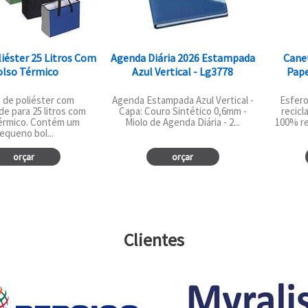
iéster 25 Litros Com
Agenda Diária 2026 Estampada
Cane
olso Térmico
Azul Vertical - Lg3778
Pape
 de poliéster com
Agenda Estampada Azul Vertical -
Esfero
de para 25 litros com
Capa: Couro Sintético 0,6mm -
recic
térmico. Contém um
Miolo de Agenda Diária - 2...
100% re
equeno bol...
orçar
orçar
Clientes