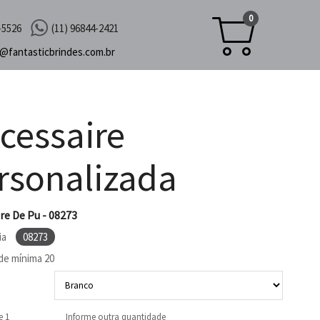
0
-5526
(11) 96844-2421
c@
fantasticbrindes.com.br
cessaire
rsonalizada
re De Pu - 08273
ia
08273
de mínima
20
e 1
Informe outra quantidade