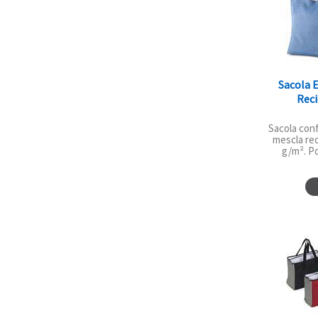
Sacola 
Reci
Sacola con
mescla rec
g/m². Po