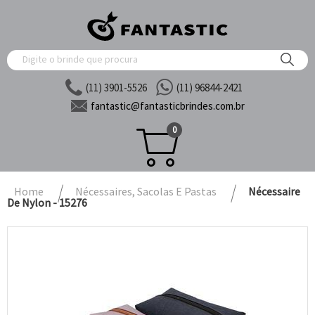
(11) 3901-5526
(11) 96844-2421
fantastic@
fantasticbrindes.com.br
0
Home
Nécessaires, Sacolas E Pastas
Nécessaire
De Nylon - 15276