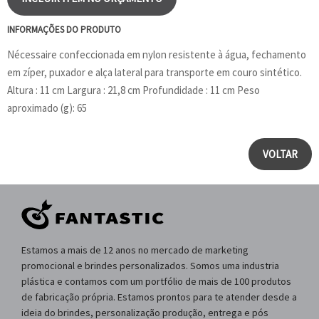
INFORMAÇÕES DO PRODUTO
Nécessaire confeccionada em nylon resistente à água, fechamento
em zíper, puxador e alça lateral para transporte em couro sintético.
Altura : 11 cm Largura : 21,8 cm Profundidade : 11 cm Peso
aproximado (g): 65
VOLTAR
Estamos a mais de 12 anos no mercado de marketing
promocional e brindes personalizados. Somos uma industria
plástica e contamos com um portfólio de mais de 100 produtos
de fabricação própria. Estamos prontos para te atender desde a
ideia do brindes, personalização produção, entrega e pós