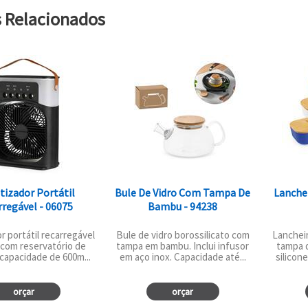
s Relacionados
tizador Portátil
Bule De Vidro Com Tampa De
Lanchei
regável - 06075
Bambu - 94238
r portátil recarregável
Bule de vidro borossilicato com
Lanchei
com reservatório de
tampa em bambu. Inclui infusor
tampa 
capacidade de 600m...
em aço inox. Capacidade até...
silicon
orçar
orçar