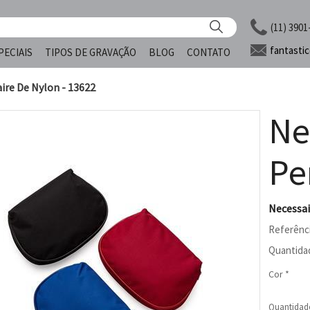
(11) 3901
fantasti
PECIAIS
TIPOS DE GRAVAÇÃO
BLOG
CONTATO
ire De Nylon - 13622
Ne
Pe
Necessai
Referênc
Quantida
Cor *
Quantidad