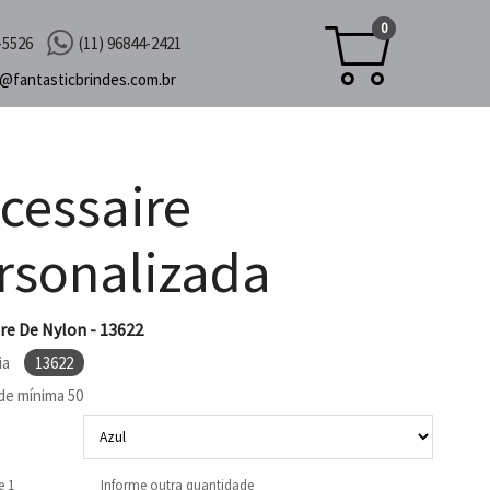
0
-5526
(11) 96844-2421
c@
fantasticbrindes.com.br
cessaire
rsonalizada
re De Nylon - 13622
ia
13622
de mínima
50
e 1
Informe outra quantidade