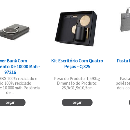
wer Bank Com
Kit Escritório Com Quatro
Pasta 
ento De 10000 Mah -
Peças - Cj325
97216
 ABS 100% reciclado e
Peso do Produto: 1,590kg
Pasta
io 100% reciclado
Dimensão do Produto:
poliést
: 10.000 mAh Potência
26,9x31,9x10,5cm
dois c
de ...
orçar
orçar