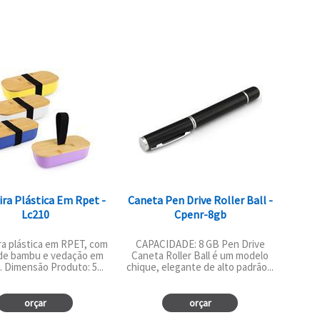
ra Plástica Em Rpet -
Caneta Pen Drive Roller Ball -
Lc210
Cpenr-8gb
ra plástica em RPET, com
CAPACIDADE: 8 GB Pen Drive
de bambu e vedação em
Caneta Roller Ball é um modelo
e. Dimensão Produto: 5...
chique, elegante de alto padrão...
orçar
orçar