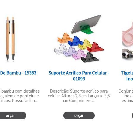
 De Bambu - 15383
Suporte Acrílico Para Celular -
Tigel
01093
Ino
 bambu com detalhes
Descrição: Suporte acrílico para
Conjunt
co, além de ponteira e
celular. Altura : 2,8 cm Largura : 3,5
inoxi
licos. Possui acion...
cm Compriment...
estima
orçar
orçar