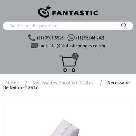
(11) 3901-5526
(11) 96844-2421
fantastic@
fantasticbrindes.com.br
0
Home
Nécessaires, Sacolas E Pastas
Necessaire
De Nylon - 13617