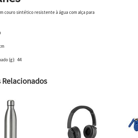
m couro sintético resistente à água com alça para
m
 cm
ado (g): 44
s Relacionados