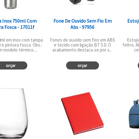
a Inox 750ml Com
Fone De Ouvido Sem Fio Em
Estoj
ra Fosca - 17011f
Abs - 97956
0ml em inox com tampa
Fones de ouvido sem fios em ABS
Estoj
 e pintura fosca. Obs.:
e tecido com ligação BT 5.0. O
feltro. A
 modelo térmico....
acabamento destaca-se por s...
cm
orçar
orçar