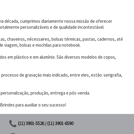
uma década, cumprimos diariamente nossa missão de oferecer
otalmente personalizáveis e de qualidade incontestável.
as, chaveiros, nécessaires, bolsas térmicas, pastas, cadernos, até
de viagem, bolsas e mochilas para notebook.
dos em plástico e em alumínio. São diversos modelos de copos,
rocesso de gravação mais indicado, entre eles, estão: serigrafia,
 personalização, produção, entrega e pós-venda.
rindes para auxiliar o seu sucesso!
(11) 3901-5526 / (11) 3901-6590