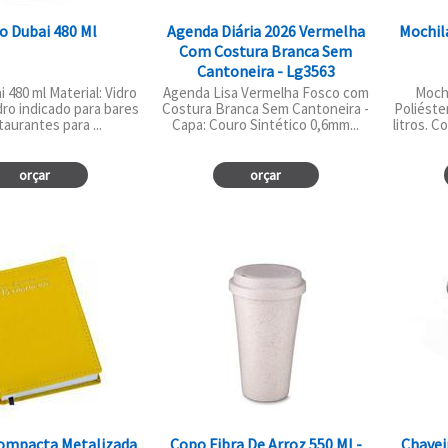
o Dubai 480 Ml
Agenda Diária 2026 Vermelha
Mochila
Com Costura Branca Sem
Cantoneira - Lg3563
 480 ml Material: Vidro
Agenda Lisa Vermelha Fosco com
Moch
ro indicado para bares
Costura Branca Sem Cantoneira -
Poliéste
taurantes para ...
Capa: Couro Sintético 0,6mm...
litros. C
orçar
orçar
ompacta Metalizada
Copo Fibra De Arroz 550 Ml -
Chavei