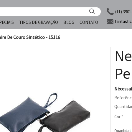
(11) 3901
fantasti
PECIAIS
TIPOS DE GRAVAÇÃO
BLOG
CONTATO
ire De Couro Sintético - 15116
Ne
Pe
Nécessai
Referênc
Quantida
Cor *
Quantidad