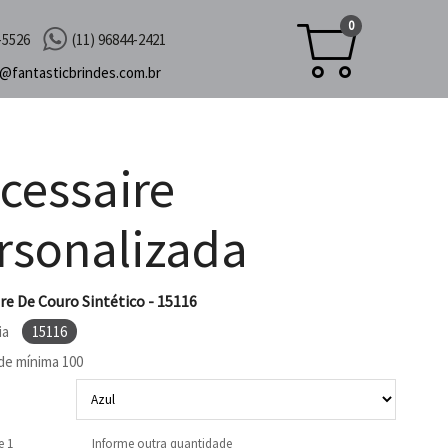
0
-5526
(11) 96844-2421
c@
fantasticbrindes.com.br
cessaire
rsonalizada
re De Couro Sintético - 15116
ia
15116
de mínima
100
e 1
Informe outra quantidade