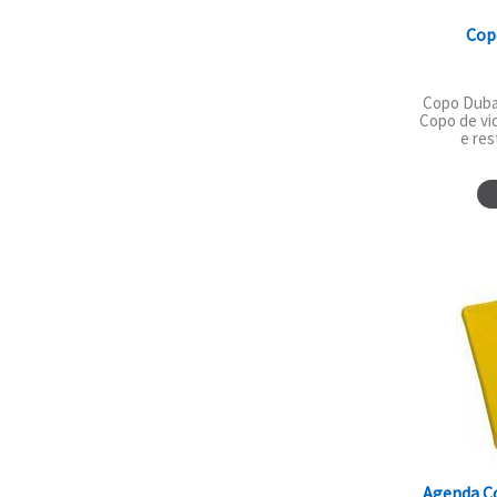
Cop
Copo Dubai
Copo de vid
e res
Agenda C