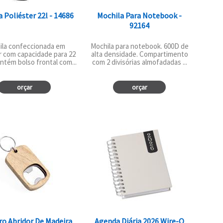
 Poliéster 22l - 14686
Mochila Para Notebook -
92164
ila confeccionada em
Mochila para notebook. 600D de
r com capacidade para 22
alta densidade. Compartimento
ontém bolso frontal com...
com 2 divisórias almofadadas ...
orçar
orçar
ro Abridor De Madeira
Agenda Diária 2026 Wire-O