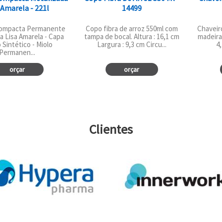
 Amarela - 221l
14499
ompacta Permanente
Copo fibra de arroz 550ml com
Chaveir
a Lisa Amarela - Capa
tampa de bocal. Altura : 16,1 cm
madeira.
 Sintético - Miolo
Largura : 9,3 cm Circu...
4,
Permanen...
orçar
orçar
Clientes