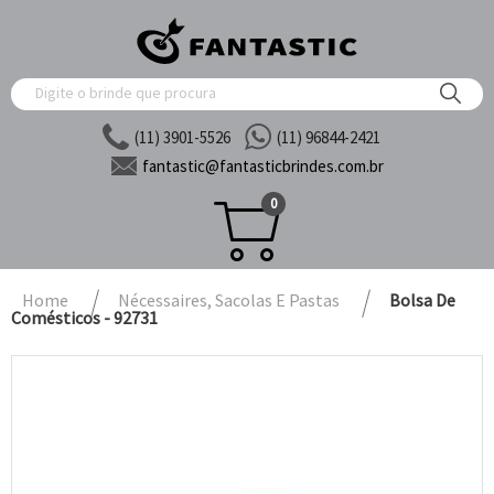
(11) 3901-5526
(11) 96844-2421
fantastic@
fantasticbrindes.com.br
0
Home
Nécessaires, Sacolas E Pastas
Bolsa De
Comésticos - 92731