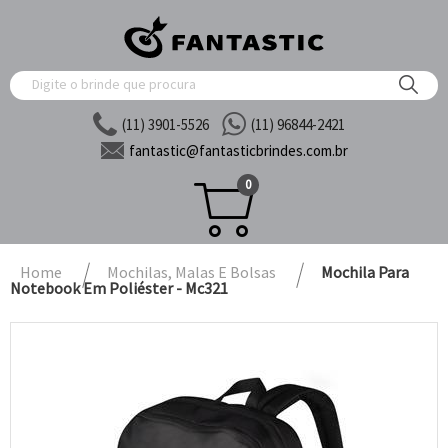
(11) 3901-5526
(11) 96844-2421
fantastic@
fantasticbrindes.com.br
0
Home
Mochilas, Malas E Bolsas
Mochila Para
Notebook Em Poliéster - Mc321