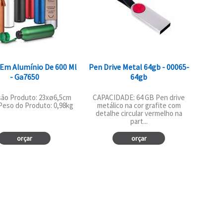
 Em Alumínio De 600 Ml
Pen Drive Metal 64gb - 00065-
- Ga7650
64gb
ão Produto: 23xø6,5cm
CAPACIDADE: 64 GB Pen drive
Peso do Produto: 0,98kg
metálico na cor grafite com
detalhe circular vermelho na
part...
orçar
orçar