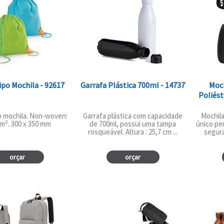
ipo Mochila - 92617
Garrafa Plástica 700ml - 14737
Moch
Poliést
o mochila. Non-woven:
Garrafa plástica com capacidade
Mochila
m². 300 x 350 mm
de 700ml, possui uma tampa
único pe
rosqueável. Altura : 25,7 cm ...
segura
orçar
orçar