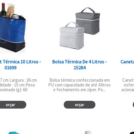
t Térmica 10 Litros -
Bolsa Térmica De 4 Litros -
Caneta
01699
15284
27 cm Largura : 26 cm
Bolsa térmica confeccionada em
Canet
idade : 15 cm Peso
PU com capacidade de até 4 litros
esfer
oximado (g): 60
e fechamento em zíper. Po...
aciona
orçar
orçar