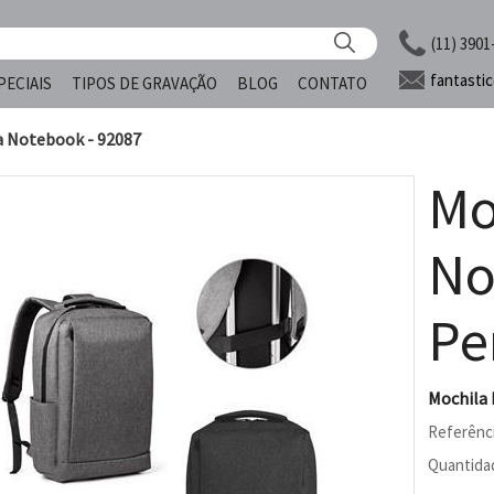
(11) 3901
fantasti
PECIAIS
TIPOS DE GRAVAÇÃO
BLOG
CONTATO
a Notebook - 92087
Mo
No
Pe
Mochila 
Referênc
Quantida