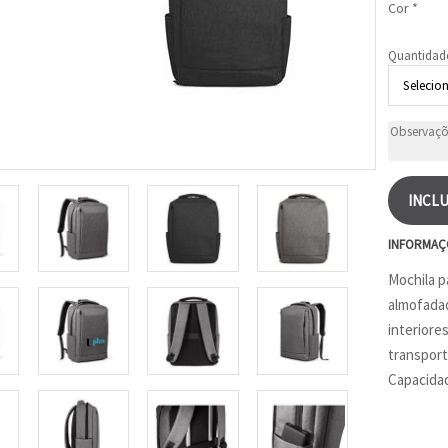
Cor *
Quantidad
INCLU
INFORMAÇ
Mochila p
almofadad
interiores
transport
Capacidad