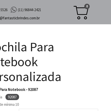
0
-5526
(11) 96844-2421
c@
fantasticbrindes.com.br
chila Para
tebook
rsonalizada
Para Notebook - 92087
ia
92087
de mínima
10