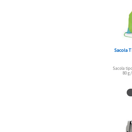
Sacola T
Sacola tip
80 g/