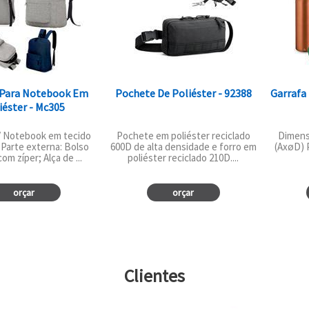
 Para Notebook Em
Pochete De Poliéster - 92388
Garrafa
iéster - Mc305
/ Notebook em tecido
Pochete em poliéster reciclado
Dimens
. Parte externa: Bolso
600D de alta densidade e forro em
(AxøD) 
com zíper; Alça de ...
poliéster reciclado 210D....
orçar
orçar
Clientes