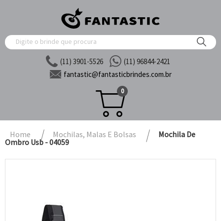
(11) 3901-5526
(11) 96844-2421
fantastic@
fantasticbrindes.com.br
0
Home
Mochilas, Malas E Bolsas
Mochila De
Ombro Usb - 04059