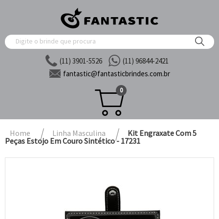
(11) 3901-5526
(11) 96844-2421
fantastic@
fantasticbrindes.com.br
0
Home
Linha Masculina
Kit Engraxate Com 5
Peças Estojo Em Couro Sintético - 17231